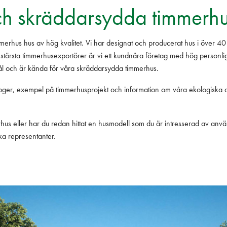
ch skräddarsydda timmerh
erhus hus av hög kvalitet. Vi har designat och producerat hus i över 40 å
största timmerhusexportörer är vi ett kundnära företag med hög personlig 
l och är kända för våra skräddarsydda timmerhus.
oger, exempel på timmerhusprojekt och information om våra ekologiska
rhus eller har du redan hittat en husmodell som du är intresserad av anv
ka representanter.