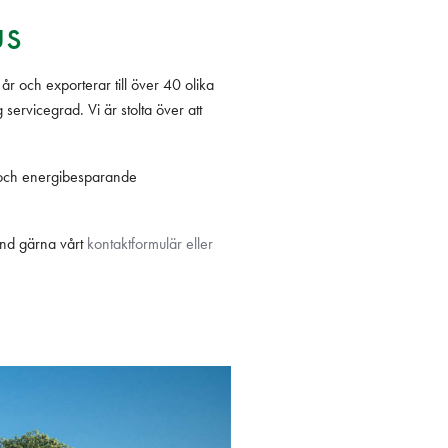
us
r och exporterar till över 40 olika
servicegrad. Vi är stolta över att
 och energibesparande
änd gärna vårt
kontaktformulär eller