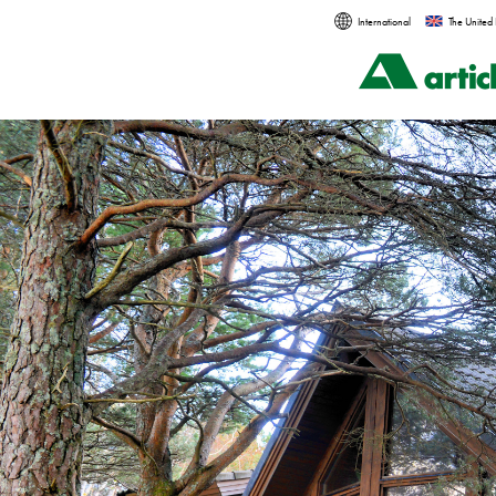
International
The United