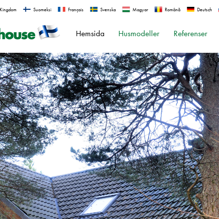
 Kingdom
Suomeksi
Français
Svenska
Magyar
Română
Deutsch
Hemsida
Husmodeller
Referenser